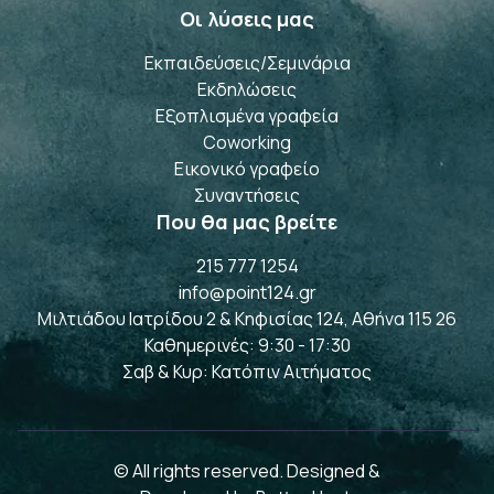
Οι λύσεις μας
Επικοινωνία
Εκπαιδεύσεις/Σεμινάρια
Εκπαιδεύσεις/Σεμινάρια
Εκδηλώσεις
Εξοπλισμένα γραφεία
Εκδηλώσεις
Εξοπλισμένα γραφεία
Coworking
Εικονικό γραφείο
Coworking
Εικονικό γραφείο
Συναντήσεις
Που θα μας βρείτε
Συναντήσεις
215 777 1254
info@point124.gr
215 777 1254
Μιλτιάδου Ιατρίδου 2 & Κηφισίας 124, Αθήνα 115 26
info@point124.gr
Μιλτιάδου Ιατρίδου 2 & Κηφισίας 124, Αθήνα 115 26
Καθημερινές: 9:30 - 17:30
Σαβ & Κυρ: Κατόπιν Αιτήματος
Καθημερινές: 9:30 - 17:30
Σαβ & Κυρ: Κατόπιν Αιτήματος
© All rights reserved. Designed &