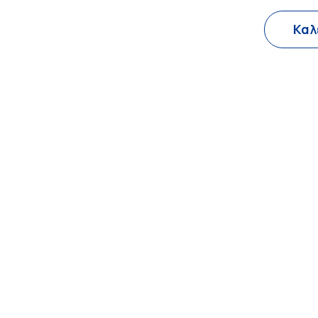
Πώς Να Έρθετε
Επικοινωνία
ρεσίες
Καλ
Πώς Να Έρθετε
Επικοινωνία
Καλ