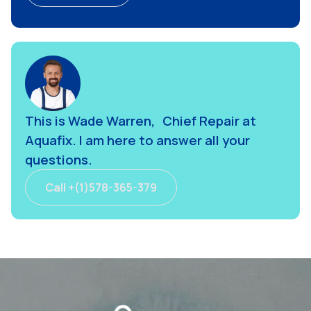
Get A Quote
This is Wade Warren, Chief Repair at
Aquafix. I am here to answer all your
questions.
Call +(1)578-365-379
Call +(1)578-365-379