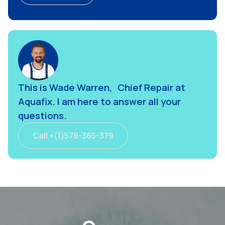
Get A Quote
This is Wade Warren, Chief Repair at
Aquafix. I am here to answer all your
questions.
Call +(1)578-365-379
Call +(1)578-365-379